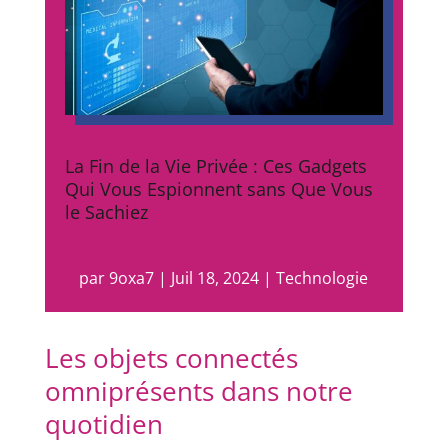
La Fin de la Vie Privée : Ces Gadgets
Qui Vous Espionnent sans Que Vous
le Sachiez
par
9oxa7
|
Juil 18, 2024
|
Technologie
Les objets connectés
omniprésents dans notre
quotidien