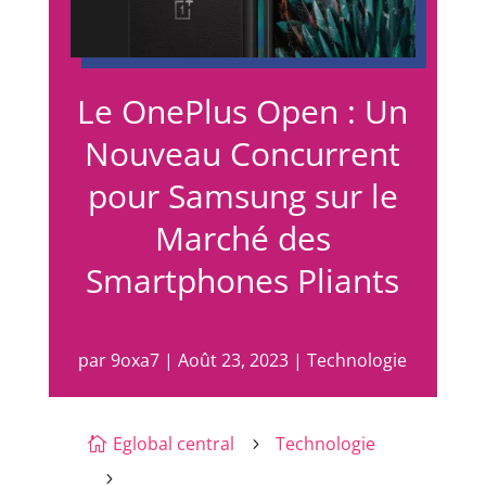
Le OnePlus Open : Un
Nouveau Concurrent
pour Samsung sur le
Marché des
Smartphones Pliants
par
9oxa7
|
Août 23, 2023
|
Technologie
Eglobal central
Technologie

5
5